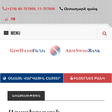
(+374) 60-757000, 11-757000
Հետադարձ զանգ
MENU
Կանաչ նախագծեր
ՕՆԼԱՅՆ ՎԱՐԿԱՅԻՆ ՀԱՅՏԵՐ
ԻՆՏԵՐՆԵՏ ԲԱՆԿ
ԱՌԱՔԵԼՈՒԹՅՈՒՆ