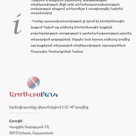
- Հայերեն և անգլերեն լեզուներով հրապարակված
տեղեկատվության միջև որևէ անհամապատասխանության
առկայության դեպքում անհրաժեշտ է առաջնորդվել հայերեն
տարբերակով:
- Բանկը պատասխանատվություն չի կրում իր ինտերնետային
կայքում հղված այլ անձանց ինտերնետային կայքերի
բովանդակության ստույգության և արժանահավատության,այնտեղ
տեղադրված գովազդների, ինչպես նաև երրորդ անձանց կողմից
այդ կայքերում տեղադրված տեղեկատվության օգտագործման
հնարավոր հետևանքների համար:
Արմսվիսբանկը վերահսկվում է ՀՀ ԿԲ կողմից
Հասցե:
Վազգեն Սարգսյան 10,
0010 Երևան, Հայաստան