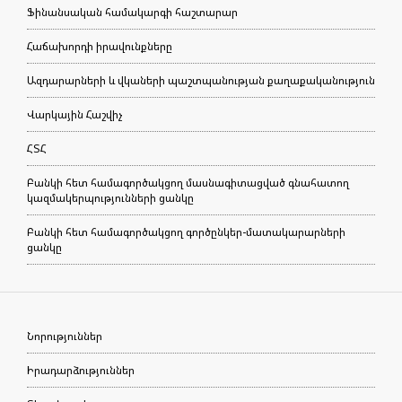
Ֆինանսական համակարգի հաշտարար
Հաճախորդի իրավունքները
Ազդարարների և վկաների պաշտպանության քաղաքականություն
Վարկային Հաշվիչ
ՀՏՀ
Բանկի հետ համագործակցող մասնագիտացված գնահատող
կազմակերպությունների ցանկը
Բանկի հետ համագործակցող գործընկեր-մատակարարների
ցանկը
Նորություններ
Իրադարձություններ