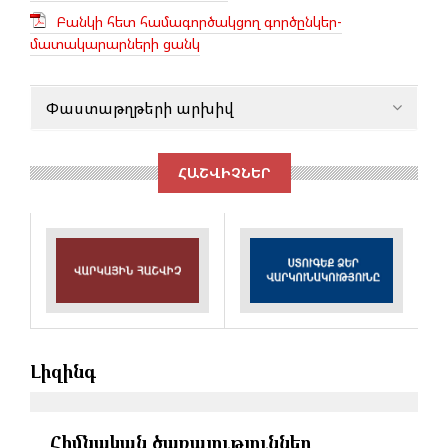
Բանկի հետ համագործակցող գործընկեր-
մատակարարների ցանկ
Փաստաթղթերի արխիվ
ՀԱՇՎԻՉՆԵՐ
Լիզինգ
Հիմնական ծառայություններ