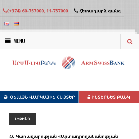
(+374) 60-757000, 11-757000
Հետադարձ զանգ
MENU
Կանաչ նախագծեր
ՕՆԼԱՅՆ ՎԱՐԿԱՅԻՆ ՀԱՅՏԵՐ
ԻՆՏԵՐՆԵՏ ԲԱՆԿ
ԼԻԶԻՆԳ
ՀՀ Կառավարության «Արտադրողականության