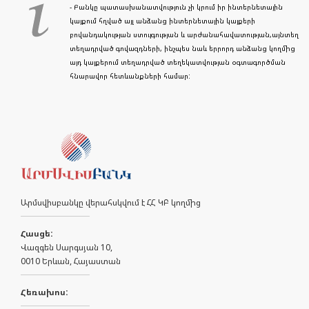
- Բանկը պատասխանատվություն չի կրում իր ինտերնետային
կայքում հղված այլ անձանց ինտերնետային կայքերի
բովանդակության ստույգության և արժանահավատության,այնտեղ
տեղադրված գովազդների, ինչպես նաև երրորդ անձանց կողմից
այդ կայքերում տեղադրված տեղեկատվության օգտագործման
հնարավոր հետևանքների համար:
Արմսվիսբանկը վերահսկվում է ՀՀ ԿԲ կողմից
Հասցե:
Վազգեն Սարգսյան 10,
0010 Երևան, Հայաստան
Հեռախոս: