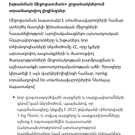
խթանման միջոցառման» շրջանակներում
տրամադրվող լիզինգներ
Միջոցառման նպատակն է տնտեսավարողների համար
ստեղծել մատչելի ֆինանսական միջոցների
հասանելիություն՝ արդիականացնելու արտադրական
հնարավորությունները և խթանելու նոր
տեխնոլոգիաների ներմուծումը ՀՀ, որը կբերի
արտադրվող ապրանքների և մատուցվող
ծառայությունների մրցունակության բարձրացման և
աշխատանքի արտադրողականության աճի։ Ծրագիրը
կիրառելի է այն վարկերի/լիզինգի համար, որոնք
տրամադրվում են տնտեսավարողներին հետևյալ
նպատակով՝
նոր (չօգտագործված) սարքերի և սարքավորումների
գնում կամ ներմուծում, պայմանով, որ
պայմանագիրը կնքվել է 2021 թվականի փետրվարի
1-ից հետո, և տվյալ սարքերը և սարքավորումները
պետք է օգտագործվեն Հայաստանի
Հանրապետությունում արտադրություն
կազմակերպելու կամ արտադրությունն ընդլայնելու