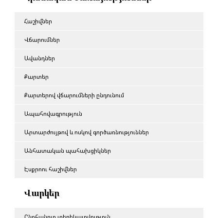
Հաշիվներ
Վճարումներ
Ավանդներ
Քարտեր
Քարտերով վճարումների ընդունում
Ապահովագրություն
Արտարժույթով և ոսկով գործառնություններ
Անհատական պահախցիկներ
Էսքրոու հաշիվներ
Վարկեր
Ընդհանուր տեղեկատվություն