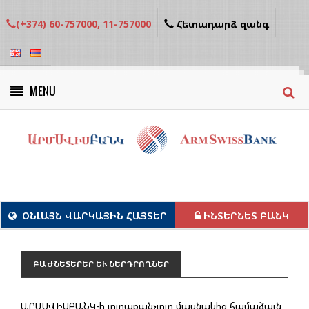
(+374) 60-757000, 11-757000
Հետադարձ զանգ
MENU
Կանաչ նախագծեր
ՕՆԼԱՅՆ ՎԱՐԿԱՅԻՆ ՀԱՅՏԵՐ
ԻՆՏԵՐՆԵՏ ԲԱՆԿ
ԲԱԺՆԵՏԵՐԵՐ ԵՒ ՆԵՐԴՐՈՂՆԵՐ
ԱՐՄՍՎԻՍԲԱՆԿ-ի յուրաքանչյուր մասնակից համաձայն