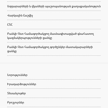
Ազդարարների և վկաների պաշտպանության քաղաքականություն
Վարկային Հաշվիչ
ՀՏՀ
Բանկի հետ համագործակցող մասնագիտացված գնահատող
կազմակերպությունների ցանկը
Բանկի հետ համագործակցող գործընկեր-մատակարարների
ցանկը
Նորություններ
Իրադարձություններ
Տեսանյութեր
Բրոշյուրներ