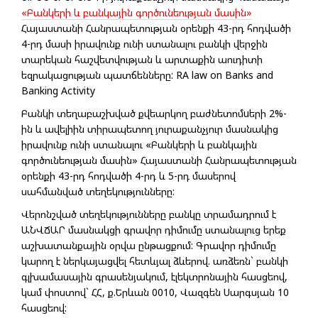
«Բանկերի և բանկային գործունեության մասին»
Հայաստանի Հանրապետության օրենքի 43-րդ հոդվածի
4-րդ մասի իրավունք ունի ստանալու բանկի վերջին
տարեկան հաշվետվության և արտաքին աուդիտի
եզրակացության պատճենները: RA law on Banks and
Banking Activity
Բանկի տեղաբաշխված քվեարկող բաժնետոմuերի 2%-
ին և ավելիին տիրապետող յուրաքանչյուր մասնակից
իրավունք ունի ստանալու «Բանկերի և բանկային
գործունեության մասին» Հայաստանի Հանրապետության
օրենքի 43-րդ հոդվածի 4-րդ և 5-րդ մասերով
սահմանված տեղեկությունները:
Վերոնշված տեղեկությունները բանկը տրամադրում է
ԱՆՎՃԱՐ մասնակցի գրավոր դիմումը ստանալուց երեք
աշխատանքային օրվա ընթացքում: Գրավոր դիմումը
կարող է ներկայացվել հետևյալ ձևերով. առձեռն` բանկի
գլխամասային գրասենյակում, էլեկտրոնային հասցեով,
կամ փոստով` ՀՀ, ք.Երևան 0010, Վազգեն Սարգսյան 10
հասցեով: