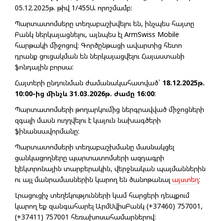
05.12.2025թ. թիվ 1/455Ա որոշմամբ:
Պարտատոմսերը տեղաբաշխվելու են, ինչպես հայտը
Բանկ ներկայացնելու, այնպես էլ ArmSwiss Mobile
հարթակի միջոցով: Գործընթացի ավարտից հետո
դրանք ցուցակման են ներկայացվելու Հայաստանի
ֆոնդային բորսա:
Հայտերի ընդունման ժամանակահատված`
18.12.2025թ.
10:00-ից մինչև 31.03.2026թ. ժամը 16:00
:
Պարտատոմսերի թողարկումից ներգրավված միջոցների
զգալի մասն ուղղվելու է կայուն նախագծերի
ֆինանսավորմանը:
Պարտատոմսերի տեղաբաշխմանը մասնակցել
ցանկացողները պարտատոմսերի ազդագրի
էլեկտրոնային տարբերակին, վերջնական պայմաններին
ու այլ մանրամասներին կարող են ծանոթանալ
այստեղ
:
Լրացուցիչ տեղեկությունների կամ հարցերի դեպքում
կարող եք զանգահարել ԱրմՍվիսԲանկ (+37460) 757001,
(+37411) 757001 հեռախոսահամարներով: