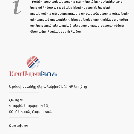
- Բանկը պատասխանատվություն չի կրում իր ինտերնետային
կայքում հղված այլ անձանց ինտերնետային կայքերի
բովանդակության ստույգության և արժանահավատության,այնտեղ
տեղադրված գովազդների, ինչպես նաև երրորդ անձանց կողմից
այդ կայքերում տեղադրված տեղեկատվության օգտագործման
հնարավոր հետևանքների համար:
Արմսվիսբանկը վերահսկվում է ՀՀ ԿԲ կողմից
Հասցե:
Վազգեն Սարգսյան 10,
0010 Երևան, Հայաստան
Հեռախոս: