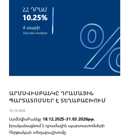
ԱՐՄՍՎԻՍԲԱՆԿԸ ԴՐԱՄԱՅԻՆ
ՊԱՐՏԱՏՈՄՍԵՐ Է ՏԵՂԱԲԱՇԽՈՒՄ
15.12.2025
ԱրմՍվիսԲանկը
18.12.2025-31.03.2026թթ.
իրականացնում է դրամային պարտատոմսերի
հերթական տեղաբաշխումը.