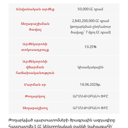
Անվանական արժեք
50,000 ՀՀ դրամ
2,843,200,000 ՀՀ դրամ
Տեղաբաշխման
(թողարկման ընդհանուր
ծավալ
ծավալը` 7 մլրդ ՀՀ դրամ)
Արժեկտրոնի
10.25%
տոկոսադրույք
Արժեկտրոնի
վճարման
կիսամյակային
հաճախականություն
Մարման օր
16.06.2029թ.
Թողարկող
ԱՐՄՍՎԻՍԲԱՆԿ ՓԲԸ
Տեղաբաշխող
ԱՐՄՍՎԻՍԲԱՆԿ ՓԲԸ
Թողարկված պարտատոմսերի ծրագրային ազդագիրը
հաստատվել է ՀՀ կենտրոնական բանկի նախագահի՝