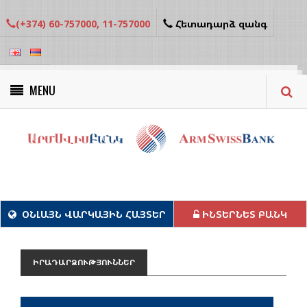
(+374) 60-757000, 11-757000
Հետադարձ զանգ
MENU
Կանաչ նախագծեր
ՕՆԼԱՅՆ ՎԱՐԿԱՅԻՆ ՀԱՅՏԵՐ
ԻՆՏԵՐՆԵՏ ԲԱՆԿ
ԻՐԱԴԱՐՁՈՒԹՅՈՒՆՆԵՐ