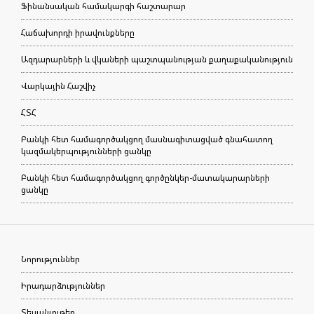
Ֆինանսական համակարգի հաշտարար
Հաճախորդի իրավունքները
Ազդարարների և վկաների պաշտպանության քաղաքականություն
Վարկային Հաշվիչ
ՀՏՀ
Բանկի հետ համագործակցող մասնագիտացված գնահատող
կազմակերպությունների ցանկը
Բանկի հետ համագործակցող գործընկեր-մատակարարների
ցանկը
Նորություններ
Իրադարձություններ
Տեսանյութեր