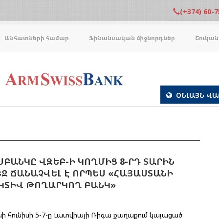
(+374) 60-7
Անհատների համար
Ֆինանսական միջնորդներ
Շուկան
ՕՆԼԱՅՆ ՎԱ
ԲԱՆԿԸ ՎԶԵԲ-Ի ԿՈՂՄԻՑ 8-ՐԴ ՏԱՐԻՆ
Ջ ՃԱՆԱՉՎԵԼ Է ՈՐՊԵՍ «ՀԱՅԱՍՏԱՆԻ
ԿՏԻՎ ԹՈՂԱՐԿՈՂ ԲԱՆԿ»
ի հունիսի 5-7-ը Լատվիայի Ռիգա քաղաքում կայացած