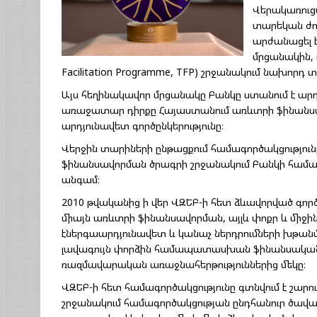
Վերակառուց
տարեկան ժող
արժանացել 
մրցանակին, 
Facilitation Programme, TFP) շրջանակում նախորդ 
Այս հեղինակավոր մրցանակը Բանկը ստանում է ար
առաջատար դիրքը Հայաստանում առևտրի ֆինանսավ
արդյունավետ գործընկերությունը։
Վերջին տարիների ընթացքում համագործակցություն
ֆինանսավորման ծրագրի շրջանակում Բանկի համա
անգամ։
2010 թվականից ի վեր ՎԶԵԲ-ի հետ ձևավորված գործը
միայն առևտրի ֆինանսավորման, այլև փոքր և միջին
էներգաարդյունավետ և կանաչ ներդրումների խթանմ
լավագույն փորձին համապատասխան ֆինանսական լո
ռազմավարական առաջնահերթություններից մեկը։
ՎԶԵԲ-ի հետ համագործակցությունը գտնվում է շար
շրջանակում համագործակցության ընդհանուր ծավալը 