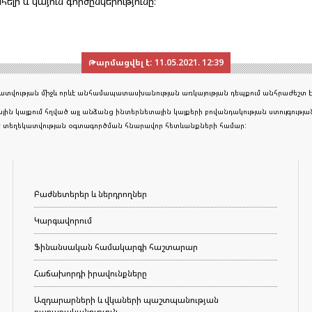
լի և կայուն գործընկերությունը։
Թարմացվել է:
11.05.2021. 12:39
եկատվության միջև որևէ անհամապատասխանության առկայության դեպքում անհրաժեշտ է
յին կայքում հղված այլ անձանց ինտերնետային կայքերի բովանդակության ստույգութ
ած տեղեկատվության օգտագործման հնարավոր հետևանքների համար:
Բաժնետերեր և ներդրողներ
Կարգավորում
Ֆինանսական համակարգի հաշտարար
Հաճախորդի իրավունքները
Ազդարարների և վկաների պաշտպանության
քաղաքականություն