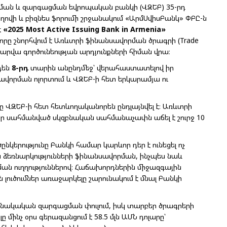
ման և զարգացման եվրոպական բանկի (ՎԶԵԲ) 35-րդ
ովի և բիզնես ֆորումի շրջանակում «ԱրմՍվիսԲանկ» ՓԲԸ-ն
է
«2025 Most Active Issuing Bank in Armenia»
որը շնորհվում է Առևտրի ֆինանսավորման ծրագրի (Trade
տարվա գործունեության արդյունքների հիման վրա։
դեն
8-րդ
տարին անընդմեջ՝ վերահաստատելով իր
որման ոլորտում և ՎԶԵԲ-ի հետ երկարամյա ու
ը ՎԶԵԲ-ի հետ հետևողականորեն ընդլայնվել է։ Առևտրի
ր սահմանված սկզբնական սահմանաչափն աճել է շուրջ 10
նկերությունը Բանկի համար կարևոր դեր է ունեցել ոչ
 ձեռնարկությունների ֆինանսավորման, ինչպես նաև
ան ուղղություններով։ Հաճախորդներին միջազգային
ւծումներ առաջարկելը շարունակում է մնալ Բանկի
ունակական զարգացման փուլում, իսկ տարբեր ծրագրերի
մինչ օրս գերազանցում է 58.5 մլն ԱՄՆ դոլարը՝