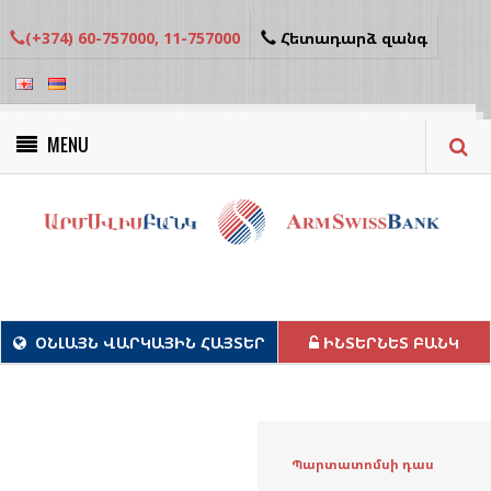
(+374) 60-757000, 11-757000
Հետադարձ զանգ
MENU
Կանաչ նախագծեր
ՕՆԼԱՅՆ ՎԱՐԿԱՅԻՆ ՀԱՅՏԵՐ
ԻՆՏԵՐՆԵՏ ԲԱՆԿ
Պարտատոմսի դաս