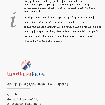
- Հայերեն և անգլերեն լեզուներով հրապարակված
տեղեկատվության միջև որևէ անհամապատասխանության
առկայության դեպքում անհրաժեշտ է առաջնորդվել հայերեն
տարբերակով:
- Բանկը պատասխանատվություն չի կրում իր ինտերնետային
կայքում հղված այլ անձանց ինտերնետային կայքերի
բովանդակության ստույգության և արժանահավատության,այնտեղ
տեղադրված գովազդների, ինչպես նաև երրորդ անձանց կողմից
այդ կայքերում տեղադրված տեղեկատվության օգտագործման
հնարավոր հետևանքների համար:
Արմսվիսբանկը վերահսկվում է ՀՀ ԿԲ կողմից
Հասցե:
Վազգեն Սարգսյան 10,
0010 Երևան, Հայաստան