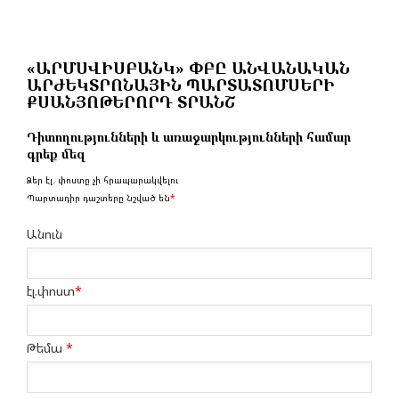
«ԱՐՄՍՎԻՍԲԱՆԿ» ՓԲԸ ԱՆՎԱՆԱԿԱՆ
ԱՐԺԵԿՏՐՈՆԱՅԻՆ ՊԱՐՏԱՏՈՄՍԵՐԻ
ՔՍԱՆՅՈԹԵՐՈՐԴ ՏՐԱՆՇ
Դիտողությունների և առաջարկությունների համար
գրեք մեզ
Ձեր էլ. փոստը չի հրապարակվելու
Պարտադիր դաշտերը նշված են
*
Անուն
էլ.փոստ
*
Թեմա
*