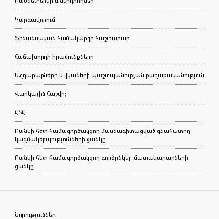
Բաժնետերեր և ներդրողներ
Կարգավորում
Ֆինանսական համակարգի հաշտարար
Հաճախորդի իրավունքները
Ազդարարների և վկաների պաշտպանության քաղաքականություն
Վարկային Հաշվիչ
ՀՏՀ
Բանկի հետ համագործակցող մասնագիտացված գնահատող
կազմակերպությունների ցանկը
Բանկի հետ համագործակցող գործընկեր-մատակարարների
ցանկը
Նորություններ