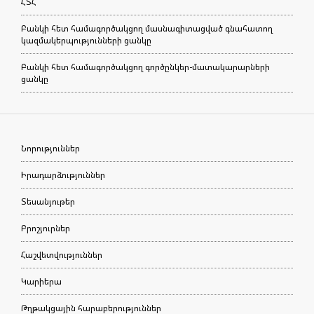
ՀՏՀ
Բանկի հետ համագործակցող մասնագիտացված գնահատող
կազմակերպությունների ցանկը
Բանկի հետ համագործակցող գործընկեր-մատակարարների
ցանկը
Նորություններ
Իրադարձություններ
Տեսանյութեր
Բրոշյուրներ
Հաշվետվություններ
Կարիերա
Թղթակցային հարաբերություններ