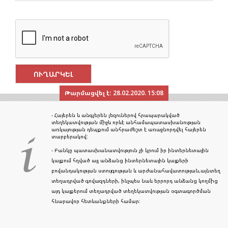
Թարմացվել է:
28.02.2020. 15:08
- Հայերեն և անգլերեն լեզուներով հրապարակված
տեղեկատվության միջև որևէ անհամապատասխանության
առկայության դեպքում անհրաժեշտ է առաջնորդվել հայերեն
տարբերակով:
- Բանկը պատասխանատվություն չի կրում իր ինտերնետային
կայքում հղված այլ անձանց ինտերնետային կայքերի
բովանդակության ստույգության և արժանահավատության,այնտեղ
տեղադրված գովազդների, ինչպես նաև երրորդ անձանց կողմից
այդ կայքերում տեղադրված տեղեկատվության օգտագործման
հնարավոր հետևանքների համար: