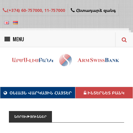
(+374) 60-757000, 11-757000
Հետադարձ զանգ
MENU
Կանաչ նախագծեր
ՕՆԼԱՅՆ ՎԱՐԿԱՅԻՆ ՀԱՅՏԵՐ
ԻՆՏԵՐՆԵՏ ԲԱՆԿ
ՆՈՐՈՒԹՅՈՒՆՆԵՐ