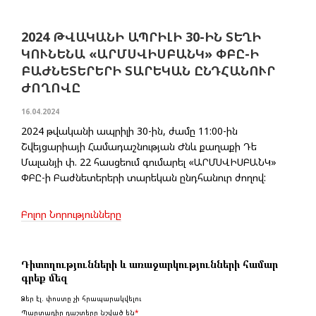
2024 ԹՎԱԿԱՆԻ ԱՊՐԻԼԻ 30-ԻՆ ՏԵՂԻ
ԿՈՒՆԵՆԱ «ԱՐՄՍՎԻՍԲԱՆԿ» ՓԲԸ-Ի
ԲԱԺՆԵՏԵՐԵՐԻ ՏԱՐԵԿԱՆ ԸՆԴՀԱՆՈՒՐ
ԺՈՂՈՎԸ
16.04.2024
2024 թվականի ապրիլի 30-ին, ժամը 11:00-ին
Շվեյցարիայի Համադաշնության Ժնև քաղաքի Դե
Մալանյի փ. 22 հասցեում գումարել «ԱՐՄՍՎԻՍԲԱՆԿ»
ՓԲԸ-ի Բաժնետերերի տարեկան ընդհանուր ժողով:
Բոլոր Նորությունները
Դիտողությունների և առաջարկությունների համար
գրեք մեզ
Ձեր էլ. փոստը չի հրապարակվելու
Պարտադիր դաշտերը նշված են
*