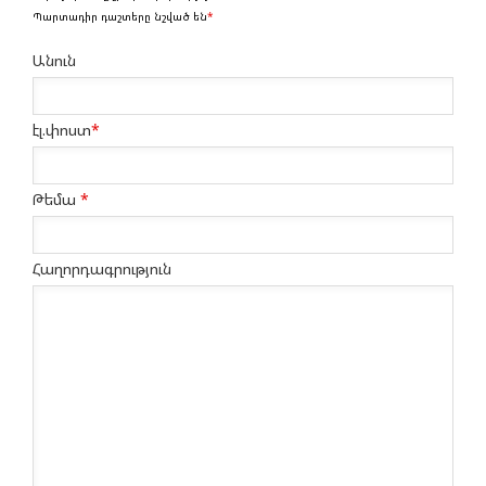
Պարտադիր դաշտերը նշված են
*
Անուն
էլ.փոստ
*
Թեմա
*
Հաղորդագրություն