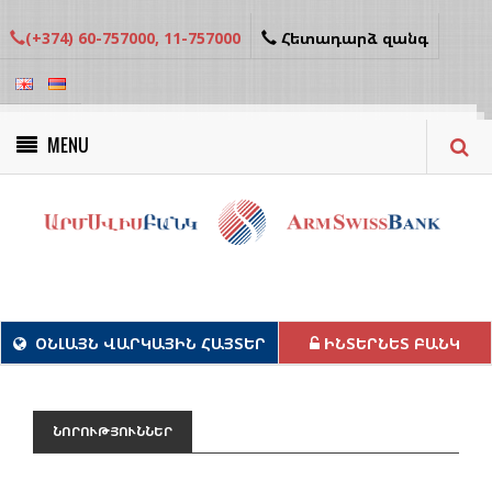
(+374) 60-757000, 11-757000
Հետադարձ զանգ
MENU
Կանաչ նախագծեր
ՕՆԼԱՅՆ ՎԱՐԿԱՅԻՆ ՀԱՅՏԵՐ
ԻՆՏԵՐՆԵՏ ԲԱՆԿ
ՆՈՐՈՒԹՅՈՒՆՆԵՐ