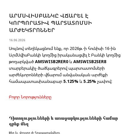
ԱՐՄՍՎԻՍԲԱՆԿԸ ՎՃԱՐԵԼ Է
ԿՈՐՊՈՐԱՏԻՎ ՊԱՐՏԱՏՈՄՍԻ
ԱՐԺԵԿՏՐՈՆՆԵՐ
16.06.2026
Սույնով տեղեկացնում ենք, որ 2026թ.-ի հունիսի 16-ին
ԱրմՍվիսԲանկի կողմից իրականացվել է Բանկի կողմից
թողարկված
AMSWISB2RER0
և
AMSWISB2SER8
տարբերակիչ ծածկագրերով պարտատոմսերի
արժեկտրոնների վճարում անվանական արժեքի
համապատասխանաբար
5.125%
և
5.25%
չափով:
Բոլոր Նորությունները
Դիտողությունների և առաջարկությունների համար
գրեք մեզ
Ձեր էլ. փոստը չի հրապարակվելու