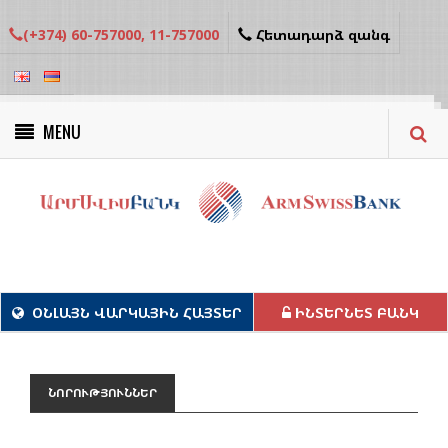
(+374) 60-757000, 11-757000
Հետադարձ զանգ
MENU
Կանաչ նախագծեր
ՕՆԼԱՅՆ ՎԱՐԿԱՅԻՆ ՀԱՅՏԵՐ
ԻՆՏԵՐՆԵՏ ԲԱՆԿ
ՆՈՐՈՒԹՅՈՒՆՆԵՐ