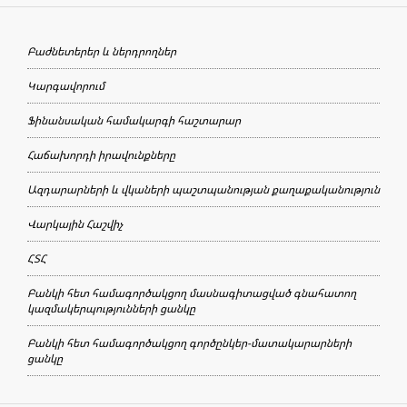
Բաժնետերեր և ներդրողներ
Կարգավորում
Ֆինանսական համակարգի հաշտարար
Հաճախորդի իրավունքները
Ազդարարների և վկաների պաշտպանության քաղաքականություն
Վարկային Հաշվիչ
ՀՏՀ
Բանկի հետ համագործակցող մասնագիտացված գնահատող
կազմակերպությունների ցանկը
Բանկի հետ համագործակցող գործընկեր-մատակարարների
ցանկը