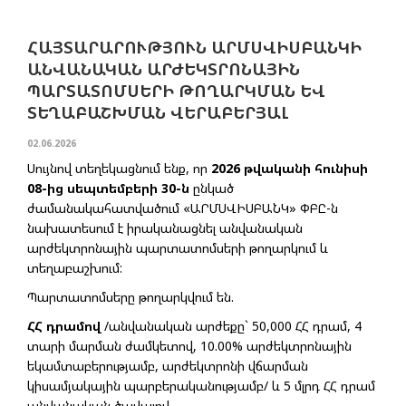
ՀԱՅՏԱՐԱՐՈՒԹՅՈՒՆ ԱՐՄՍՎԻՍԲԱՆԿԻ
ԱՆՎԱՆԱԿԱՆ ԱՐԺԵԿՏՐՈՆԱՅԻՆ
ՊԱՐՏԱՏՈՄՍԵՐԻ ԹՈՂԱՐԿՄԱՆ ԵՎ
ՏԵՂԱԲԱՇԽՄԱՆ ՎԵՐԱԲԵՐՅԱԼ
02.06.2026
Սույնով տեղեկացնում ենք, որ
2026 թվականի հունիսի
08-ից սեպտեմբերի 30-ն
ընկած
ժամանակահատվածում «ԱՐՄՍՎԻՍԲԱՆԿ» ՓԲԸ-ն
նախատեսում է իրականացնել անվանական
արժեկտրոնային պարտատոմսերի թողարկում և
տեղաբաշխում:
Պարտատոմսերը թողարկվում են.
ՀՀ դրամով
/անվանական արժեքը` 50,000 ՀՀ դրամ, 4
տարի մարման ժամկետով, 10.00% արժեկտրոնային
եկամտաբերությամբ, արժեկտրոնի վճարման
կիսամյակային պարբերականությամբ/ և 5 մլրդ ՀՀ դրամ
անվանական ծավալով,