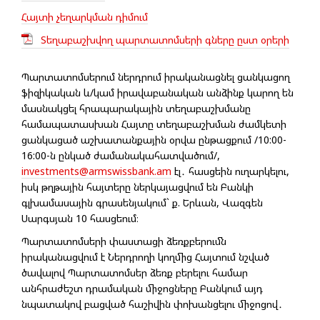
Հայտի չեղարկման դիմում
Տեղաբաշխվող պարտատոմսերի գները ըստ օրերի
Պարտատոմսերում ներդրում իրականացնել ցանկացող
ֆիզիկական և/կամ իրավաբանական անձինք կարող են
մասնակցել հրապարակային տեղաբաշխմանը
համապատասխան Հայտը տեղաբաշխման ժամկետի
ցանկացած աշխատանքային օրվա ընթացքում /10:00-
16:00-ն ընկած ժամանակահատվածում/,
investments@armswissbank.am
էլ․ հասցեին ուղարկելու,
իսկ թղթային հայտերը ներկայացվում են Բանկի
գլխամասային գրասենյակում` ք. Երևան, Վազգեն
Սարգսյան 10 հասցեում։
Պարտատոմսերի փաստացի ձեռքբերումն
իրականացվում է Ներդրողի կողմից Հայտում նշված
ծավալով Պարտատոմսեր ձեռք բերելու համար
անհրաժեշտ դրամական միջոցները Բանկում այդ
նպատակով բացված հաշիվին փոխանցելու միջոցով․